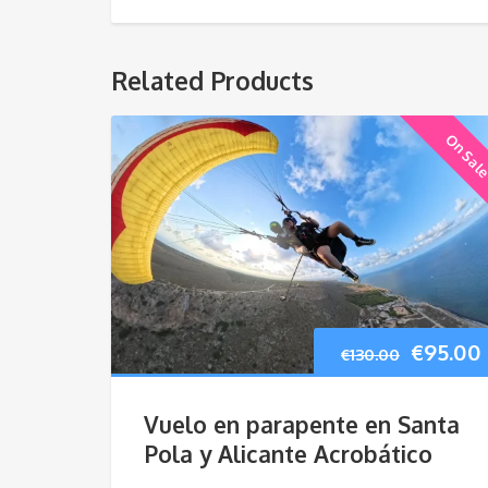
Related Products
On Sal
El
€
95.00
€
130.00
precio
Vuelo en parapente en Santa
origina
Pola y Alicante Acrobático