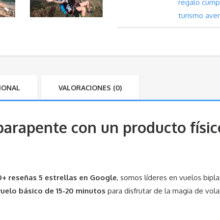
regalo cump
Vuelo
turismo ave
en
Parapente
Básico
IONAL
VALORACIONES (0)
en
Santa
arapente con un producto físic
Pola
o
+ reseñas 5 estrellas en Google
, somos líderes en vuelos bipla
Alicante
vuelo básico de 15-20 minutos
para disfrutar de la magia de vola
(15-