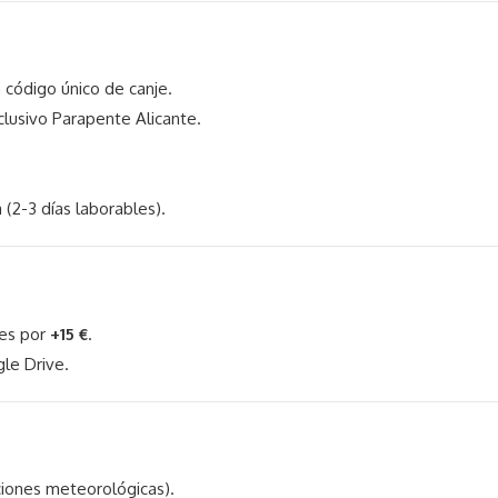
20
min)
n código único de canje.
lusivo Parapente Alicante.
cantidad
(2-3 días laborables).
les por
+15 €
.
le Drive.
ciones meteorológicas).