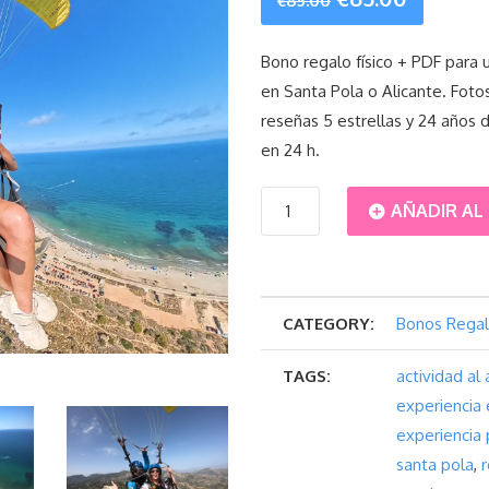
€
85.00
precio
precio
Bono regalo físico + PDF para 
en Santa Pola o Alicante. Foto
original
actual
reseñas 5 estrellas y 24 años d
era:
es:
en 24 h.
€85.00.
€65.00.
Bono
AÑADIR AL
Regalo
Físico
CATEGORY:
Bonos Rega
+
TAGS:
actividad al 
experiencia
PDF
experiencia 
–
santa pola
,
r