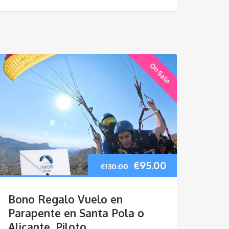
On Sale
El
El
€
95.00
€
130.00
precio
precio
Bono Regalo Vuelo en
original
actual
Parapente en Santa Pola o
Alicante, Piloto