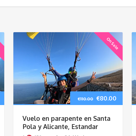
e
On Sale
El
El
El
€
80.00
€
110.00
precio
precio
precio
Vuelo en parapente en Santa
l
actual
original
actual
Pola y Alicante, Estandar