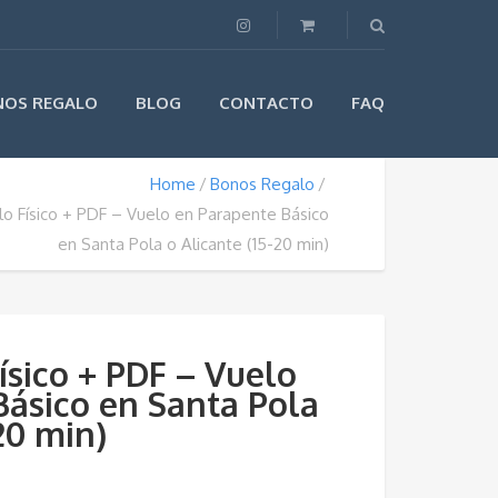
NOS REGALO
BLOG
CONTACTO
FAQ
Home
Bonos Regalo
o Físico + PDF – Vuelo en Parapente Básico
en Santa Pola o Alicante (15-20 min)
sico + PDF – Vuelo
Básico en Santa Pola
20 min)