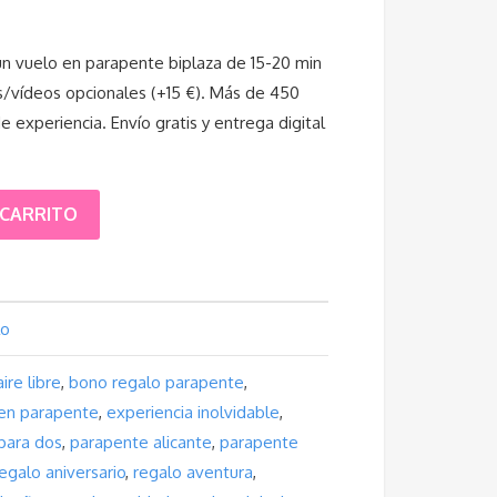
un vuelo en parapente biplaza de 15-20 min
s/vídeos opcionales (+15 €). Más de 450
e experiencia. Envío gratis y entrega digital
 CARRITO
lo
aire libre
,
bono regalo parapente
,
 en parapente
,
experiencia inolvidable
,
para dos
,
parapente alicante
,
parapente
egalo aniversario
,
regalo aventura
,