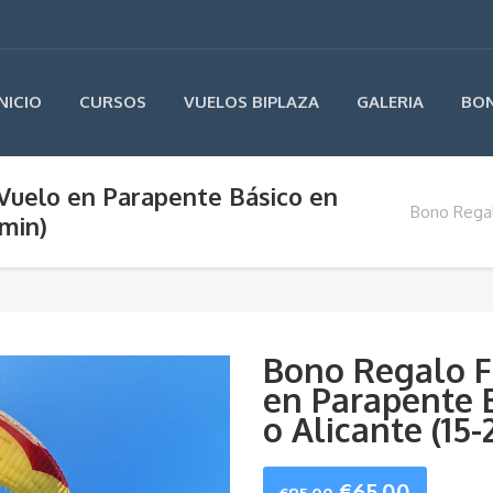
INICIO
CURSOS
VUELOS BIPLAZA
GALERIA
BO
 Vuelo en Parapente Básico en
Bono Regal
 min)
Bono Regalo Fí
en Parapente 
o Alicante (15-
El
El
€
65.00